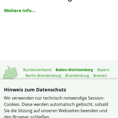
Weitere Info...
Bundesverband
Baden-Württemberg
Bayern
Berlin-Brandenburg
Brandenburg
Bremen
Hamburg
Hessen
Mecklenburg-Vorpommern
Niedersachsen
Nordrhein-Westfalen
Hinweis zum Datenschutz
Rheinland-Pfalz
Saarland
Sachsen
Wir verwenden nur technisch notwendige Session-
Sachsen-Anhalt
Schleswig-Holstein
Thüringen
Cookies. Diese werden automatisch gelöscht, sobald
Mitgliedermagazin
Gartenberatung
Sie die Sitzung auf unseren Webseiten beenden und
den Browser schließen.