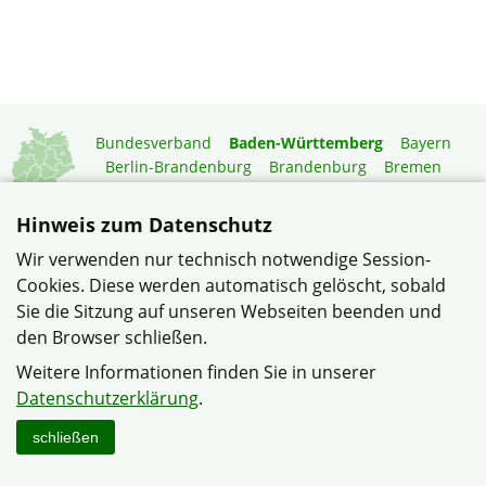
Bundesverband
Baden-Württemberg
Bayern
Berlin-Brandenburg
Brandenburg
Bremen
Hamburg
Hessen
Mecklenburg-Vorpommern
Niedersachsen
Nordrhein-Westfalen
Hinweis zum Datenschutz
Rheinland-Pfalz
Saarland
Sachsen
Wir verwenden nur technisch notwendige Session-
Sachsen-Anhalt
Schleswig-Holstein
Thüringen
Cookies. Diese werden automatisch gelöscht, sobald
Mitgliedermagazin
Gartenberatung
Sie die Sitzung auf unseren Webseiten beenden und
den Browser schließen.
© Verband Wohneigentum Heinsheim/Bad Rappenau im
Weitere Informationen finden Sie in unserer
Verband Wohneigentum Baden-Württemberg e.V.
Datenschutzerklärung
.
Datenschutzerklärung
Impressum
Sitemap
Kontakt
schließen