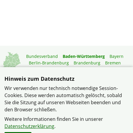
Bundesverband
Baden-Württemberg
Bayern
Berlin-Brandenburg
Brandenburg
Bremen
Hamburg
Hessen
Mecklenburg-Vorpommern
Niedersachsen
Nordrhein-Westfalen
Hinweis zum Datenschutz
Rheinland-Pfalz
Saarland
Sachsen
Wir verwenden nur technisch notwendige Session-
Sachsen-Anhalt
Schleswig-Holstein
Thüringen
Cookies. Diese werden automatisch gelöscht, sobald
Mitgliedermagazin
Gartenberatung
Sie die Sitzung auf unseren Webseiten beenden und
den Browser schließen.
© Verband Wohneigentum Heinsheim/Bad Rappenau im
Weitere Informationen finden Sie in unserer
Verband Wohneigentum Baden-Württemberg e.V.
Datenschutzerklärung
.
Datenschutzerklärung
Impressum
Sitemap
Kontakt