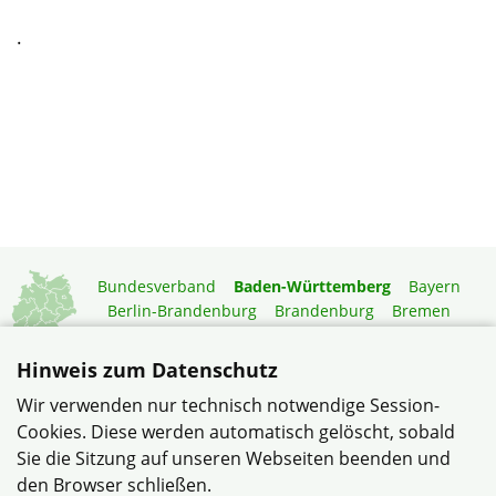
.
Bundesverband
Baden-Württemberg
Bayern
Berlin-Brandenburg
Brandenburg
Bremen
Hamburg
Hessen
Mecklenburg-Vorpommern
Niedersachsen
Nordrhein-Westfalen
Hinweis zum Datenschutz
Rheinland-Pfalz
Saarland
Sachsen
Wir verwenden nur technisch notwendige Session-
Sachsen-Anhalt
Schleswig-Holstein
Thüringen
Cookies. Diese werden automatisch gelöscht, sobald
Mitgliedermagazin
Gartenberatung
Sie die Sitzung auf unseren Webseiten beenden und
den Browser schließen.