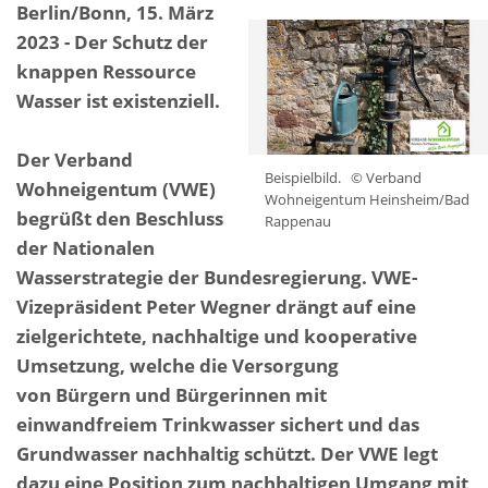
Berlin/Bonn, 15. März
2023 - Der Schutz der
knappen Ressource
Wasser ist existenziell.
Der Verband
Beispielbild.
© Verband
Wohneigentum (VWE)
Wohneigentum Heinsheim/Bad
begrüßt den Beschluss
Rappenau
der Nationalen
Wasserstrategie der Bundesregierung. VWE-
Vizepräsident Peter Wegner drängt auf eine
zielgerichtete, nachhaltige und kooperative
Umsetzung, welche die Versorgung
von Bürgern und Bürgerinnen mit
einwandfreiem Trinkwasser sichert und das
Grundwasser nachhaltig schützt. Der VWE legt
dazu eine Position zum nachhaltigen Umgang mit