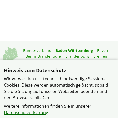
Bundesverband
Baden-Württemberg
Bayern
Berlin-Brandenburg
Brandenburg
Bremen
Hamburg
Hessen
Mecklenburg-Vorpommern
Niedersachsen
Nordrhein-Westfalen
Hinweis zum Datenschutz
Rheinland-Pfalz
Saarland
Sachsen
Wir verwenden nur technisch notwendige Session-
Sachsen-Anhalt
Schleswig-Holstein
Thüringen
Cookies. Diese werden automatisch gelöscht, sobald
Mitgliedermagazin
Gartenberatung
Sie die Sitzung auf unseren Webseiten beenden und
den Browser schließen.
© Verband Wohneigentum Heinsheim/Bad Rappenau im
Weitere Informationen finden Sie in unserer
Verband Wohneigentum Baden-Württemberg e.V.
Datenschutzerklärung
.
Datenschutzerklärung
Impressum
Sitemap
Kontakt