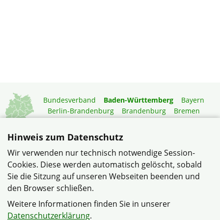
Bundesverband
Baden-Württemberg
Bayern
Berlin-Brandenburg
Brandenburg
Bremen
Hamburg
Hessen
Mecklenburg-Vorpommern
Niedersachsen
Nordrhein-Westfalen
Hinweis zum Datenschutz
Rheinland-Pfalz
Saarland
Sachsen
Wir verwenden nur technisch notwendige Session-
Sachsen-Anhalt
Schleswig-Holstein
Thüringen
Cookies. Diese werden automatisch gelöscht, sobald
Mitgliedermagazin
Gartenberatung
Sie die Sitzung auf unseren Webseiten beenden und
den Browser schließen.
© Verband Wohneigentum Heinsheim/Bad Rappenau im
Weitere Informationen finden Sie in unserer
Verband Wohneigentum Baden-Württemberg e.V.
Datenschutzerklärung
.