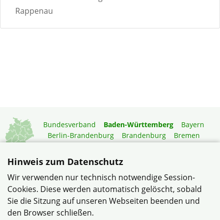
Rappenau
Bundesverband
Baden-Württemberg
Bayern
Berlin-Brandenburg
Brandenburg
Bremen
Hamburg
Hessen
Mecklenburg-Vorpommern
Niedersachsen
Nordrhein-Westfalen
Hinweis zum Datenschutz
Rheinland-Pfalz
Saarland
Sachsen
Wir verwenden nur technisch notwendige Session-
Sachsen-Anhalt
Schleswig-Holstein
Thüringen
Cookies. Diese werden automatisch gelöscht, sobald
Mitgliedermagazin
Gartenberatung
Sie die Sitzung auf unseren Webseiten beenden und
den Browser schließen.