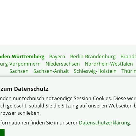
aden-Württemberg
Bayern
Berlin-Brandenburg
Brand
burg-Vorpommern
Niedersachsen
Nordrhein-Westfalen
Sachsen
Sachsen-Anhalt
Schleswig-Holstein
Thüri
Mitgliedermagazin
Gartenberatung
 zum Datenschutz
nden nur technisch notwendige Session-Cookies. Diese we
ch gelöscht, sobald Sie die Sitzung auf unseren Webseiten
rowser schließen.
um Heinsheim/Bad Rappenau im Verband Wohneigentum B
nformationen finden Sie in unserer
Datenschutzerklärung
.
Datenschutzerklärung
Impressum
Sitemap
Kontakt