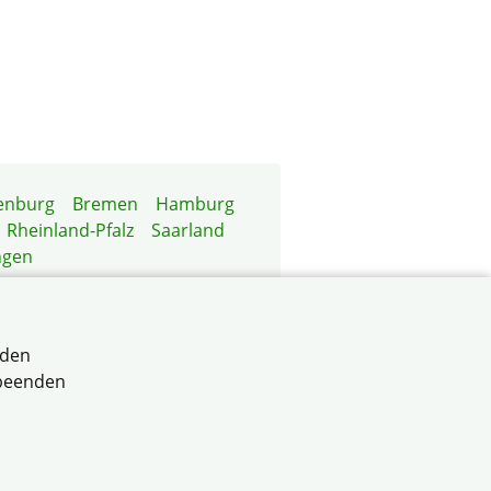
enburg
Bremen
Hamburg
Rheinland-Pfalz
Saarland
ngen
rden
 beenden
aden-Württemberg e.V.