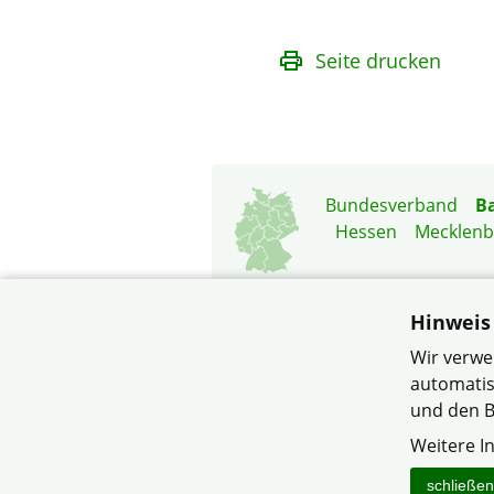
Seite drucken
Bundesverband
B
Hessen
Mecklen
Hinweis
Wir verwe
automatis
und den B
© Verband Wohneigent
Weitere I
schließen