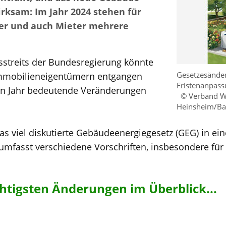
rksam: Im Jahr 2024 stehen für
r und auch Mieter mehrere
sstreits der Bundesregierung könnte
Gesetzesände
 Immobilieneigentümern entgangen
Fristenanpass
en Jahr bedeutende Veränderungen
© Verband 
Heinsheim/B
das viel diskutierte Gebäudeenergiegesetz (GEG) in ei
z umfasst verschiedene Vorschriften, insbesondere für
chtigsten Änderungen im Überblick...