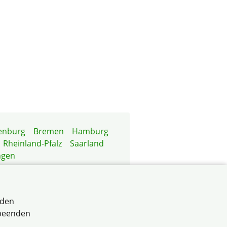
enburg
Bremen
Hamburg
Rheinland-Pfalz
Saarland
ngen
rden
 beenden
aden-Württemberg e.V.