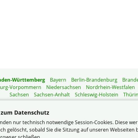
aden-Württemberg
Bayern
Berlin-Brandenburg
Brand
burg-Vorpommern
Niedersachsen
Nordrhein-Westfalen
Sachsen
Sachsen-Anhalt
Schleswig-Holstein
Thüri
Mitgliedermagazin
Gartenberatung
 zum Datenschutz
nden nur technisch notwendige Session-Cookies. Diese we
ch gelöscht, sobald Sie die Sitzung auf unseren Webseiten
rowser schließen.
um Heinsheim/Bad Rappenau im Verband Wohneigentum B