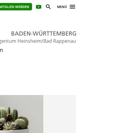
MITGLIED WERDEN
MENÜ
gentum Heinsheim/Bad Rappenau
en