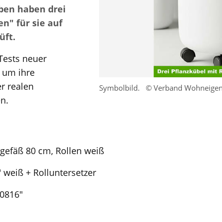
ben haben drei
en" für sie auf
üft.
Tests neuer
 um ihre
er realen
Symbolbild.
© Verband Wohneige
n.
zgefäß 80 cm, Rollen weiß
" weiß + Rolluntersetzer
H0816"