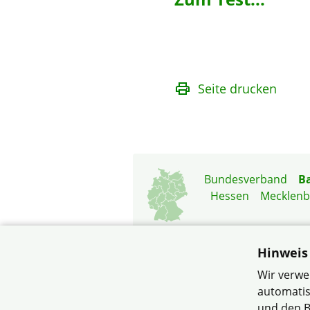
Seite drucken
Bundesverband
B
Hessen
Mecklen
Hinweis
Wir verwe
automatis
und den B
© Verband Wohneigent