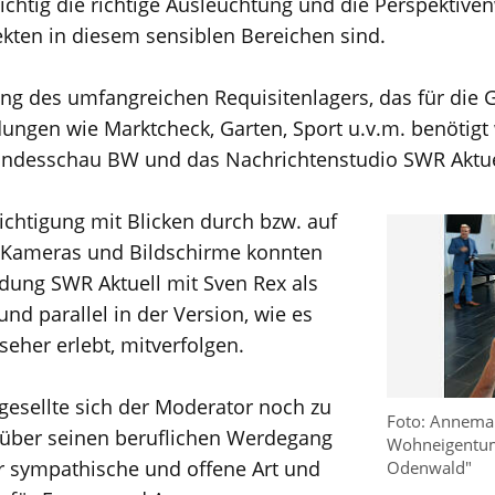
wichtig die richtige Ausleuchtung und die Perspektiv
kten in diesem sensiblen Bereichen sind.
ung des umfangreichen Requisitenlagers, das für die 
ungen wie Marktcheck, Garten, Sport u.v.m. benötigt 
ndesschau BW und das Nachrichtenstudio SWR Aktuel
chtigung mit Blicken durch bzw. auf
 Kameras und Bildschirme konnten
dung SWR Aktuell mit Sven Rex als
nd parallel in der Version, wie es
eher erlebt, mitverfolgen.
 gesellte sich der Moderator noch zu
Foto: Annema
 über seinen beruflichen Werdegang
Wohneigentum
r sympathische und offene Art und
Odenwald"