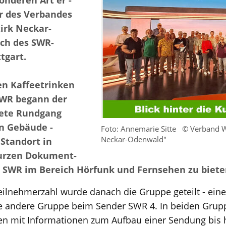
onderen Art er -
r des Verbandes
rk Neckar-
ch des SWR-
tgart.
n Kaffeetrinken
SWR begann der
ete Rundgang
n Gebäude -
Foto: Annemarie Sitte
© Verband 
Neckar-Odenwald"
Standort in
kurzen Dokument-
r SWR im Bereich Hörfunk und Fernsehen zu biete
eilnehmerzahl wurde danach die Gruppe geteilt - ei
e andere Gruppe beim Sender SWR 4. In beiden Grupp
ssen mit Informationen zum Aufbau einer Sendung bis 