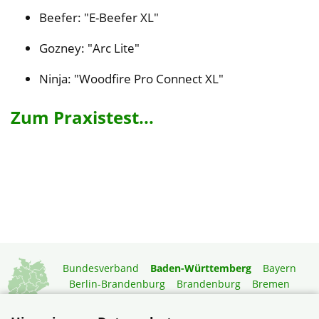
Beefer: "E-Beefer XL"
Gozney: "Arc Lite"
Ninja: "Woodfire Pro Connect XL"
Zum Praxistest...
Bundesverband
Baden-Württemberg
Bayern
Berlin-Brandenburg
Brandenburg
Bremen
Hamburg
Hessen
Mecklenburg-Vorpommern
Niedersachsen
Nordrhein-Westfalen