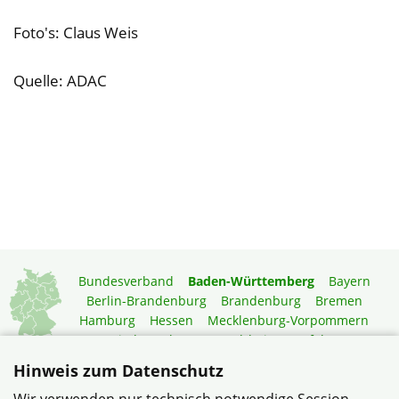
Foto's: Claus Weis
Quelle: ADAC
Bundesverband
Baden-Württemberg
Bayern
Berlin-Brandenburg
Brandenburg
Bremen
Hamburg
Hessen
Mecklenburg-Vorpommern
Niedersachsen
Nordrhein-Westfalen
Rheinland-Pfalz
Saarland
Sachsen
Hinweis zum Datenschutz
Sachsen-Anhalt
Schleswig-Holstein
Thüringen