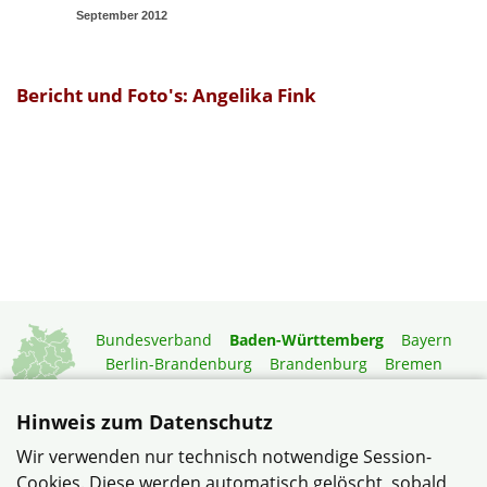
September 2012
Bericht und Foto's: Angelika Fink
Bundesverband
Baden-Württemberg
Bayern
Berlin-Brandenburg
Brandenburg
Bremen
Hamburg
Hessen
Mecklenburg-Vorpommern
Niedersachsen
Nordrhein-Westfalen
Hinweis zum Datenschutz
Rheinland-Pfalz
Saarland
Sachsen
Wir verwenden nur technisch notwendige Session-
Sachsen-Anhalt
Schleswig-Holstein
Thüringen
Cookies. Diese werden automatisch gelöscht, sobald