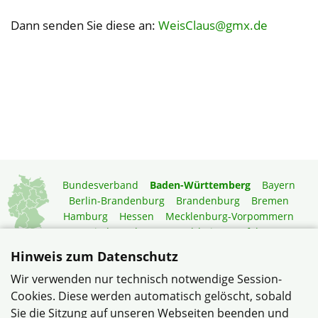
Dann senden Sie diese an:
WeisClaus@gmx.de
Bundesverband
Baden-Württemberg
Bayern
Berlin-Brandenburg
Brandenburg
Bremen
Hamburg
Hessen
Mecklenburg-Vorpommern
Niedersachsen
Nordrhein-Westfalen
Rheinland-Pfalz
Saarland
Sachsen
Hinweis zum Datenschutz
Sachsen-Anhalt
Schleswig-Holstein
Thüringen
Wir verwenden nur technisch notwendige Session-
Mitgliedermagazin
Gartenberatung
Cookies. Diese werden automatisch gelöscht, sobald
Sie die Sitzung auf unseren Webseiten beenden und