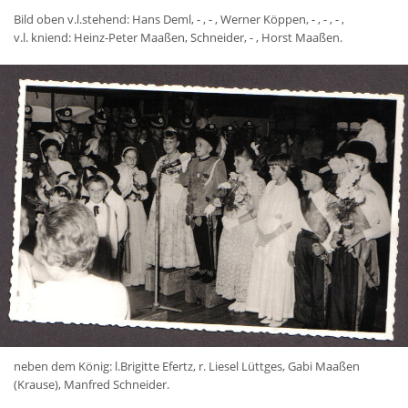
Bild oben v.l.stehend: Hans Deml, - , - , Werner Köppen, - , - , - ,
v.l. kniend: Heinz-Peter Maaßen, Schneider, - , Horst Maaßen.
neben dem König: l.Brigitte Efertz, r. Liesel Lüttges, Gabi Maaßen
(Krause), Manfred Schneider.