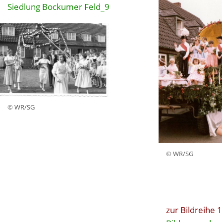
Siedlung Bockumer Feld_9
© WR/SG
© WR/SG
zur Bildreihe 