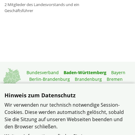
2 Mitglieder des Landesvorstands und ein
Geschäftsführer
Bundesverband
Baden-Württemberg
Bayern
Berlin-Brandenburg
Brandenburg
Bremen
Hamburg
Hessen
Mecklenburg-Vorpommern
Niedersachsen
Nordrhein-Westfalen
Hinweis zum Datenschutz
Rheinland-Pfalz
Saarland
Sachsen
Wir verwenden nur technisch notwendige Session-
Sachsen-Anhalt
Schleswig-Holstein
Thüringen
Cookies. Diese werden automatisch gelöscht, sobald
Mitgliedermagazin
Gartenberatung
Sie die Sitzung auf unseren Webseiten beenden und
den Browser schließen.
© Bezirksverband Neckar-Odenwald im Verband