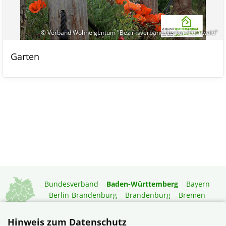
© Verband Wohneigentum "Bezirksverband Neckar-Odenwald"
Garten
Bundesverband
Baden-Württemberg
Bayern
Berlin-Brandenburg
Brandenburg
Bremen
Hamburg
Hessen
Mecklenburg-Vorpommern
Niedersachsen
Nordrhein-Westfalen
Hinweis zum Datenschutz