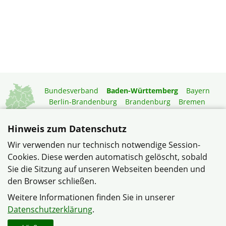
Bundesverband
Baden-Württemberg
Bayern
Berlin-Brandenburg
Brandenburg
Bremen
Hamburg
Hessen
Mecklenburg-Vorpommern
Niedersachsen
Nordrhein-Westfalen
Hinweis zum Datenschutz
Rheinland-Pfalz
Saarland
Sachsen
Wir verwenden nur technisch notwendige Session-
Sachsen-Anhalt
Schleswig-Holstein
Thüringen
Cookies. Diese werden automatisch gelöscht, sobald
Mitgliedermagazin
Gartenberatung
Sie die Sitzung auf unseren Webseiten beenden und
den Browser schließen.
© Bezirksverband Neckar-Odenwald im Verband
Weitere Informationen finden Sie in unserer
Wohneigentum Baden-Württemberg e.V.
Datenschutzerklärung
.
Datenschutzerklärung
Impressum
Sitemap