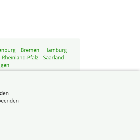
enburg
Bremen
Hamburg
Rheinland-Pfalz
Saarland
ngen
rden
 beenden
rttemberg e.V.