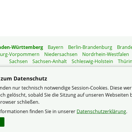
aden-Württemberg
Bayern
Berlin-Brandenburg
Brand
burg-Vorpommern
Niedersachsen
Nordrhein-Westfalen
Sachsen
Sachsen-Anhalt
Schleswig-Holstein
Thüri
Mitgliedermagazin
Gartenberatung
 zum Datenschutz
nden nur technisch notwendige Session-Cookies. Diese we
ch gelöscht, sobald Sie die Sitzung auf unseren Webseiten
rowser schließen.
and Neckar-Odenwald im Verband Wohneigentum Baden-Wü
nformationen finden Sie in unserer
Datenschutzerklärung
.
Datenschutzerklärung
Impressum
Sitemap