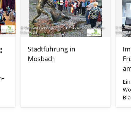
© Verband Wohneigentum "Bezirksverband Neckar-
© Verban
appenau
Odenwald"
Odenwal
g
Stadtführung in
Im
Mosbach
Fr
am
n-
Ein
Wor
Blä