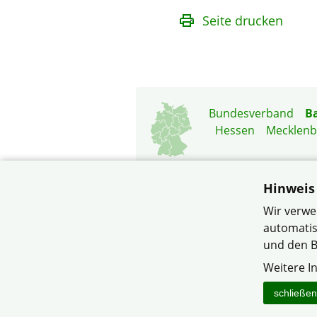
Seite drucken
Bundesverband
B
Hessen
Mecklen
Hinweis
Wir verwe
automatis
und den B
© Bezirksverb
Weitere I
schließen