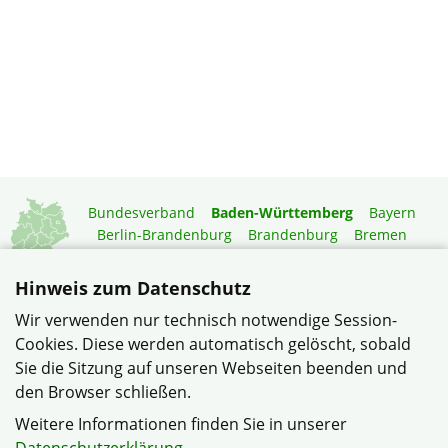
Bundesverband
Baden-Württemberg
Bayern
Berlin-Brandenburg
Brandenburg
Bremen
Hamburg
Hessen
Mecklenburg-Vorpommern
Niedersachsen
Nordrhein-Westfalen
Hinweis zum Datenschutz
Rheinland-Pfalz
Saarland
Sachsen
Wir verwenden nur technisch notwendige Session-
Sachsen-Anhalt
Schleswig-Holstein
Thüringen
Cookies. Diese werden automatisch gelöscht, sobald
Mitgliedermagazin
Gartenberatung
Sie die Sitzung auf unseren Webseiten beenden und
den Browser schließen.
© Bezirksverband Neckar-Odenwald im Verband
Weitere Informationen finden Sie in unserer
Wohneigentum Baden-Württemberg e.V.