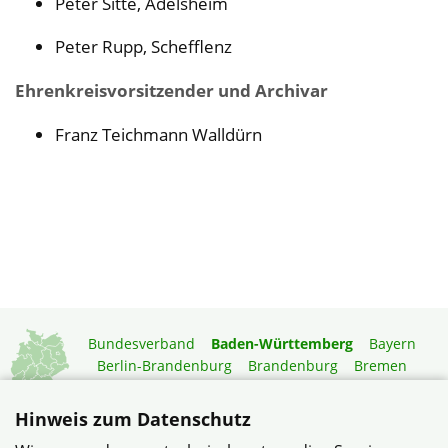
Peter Sitte, Adelsheim
Peter Rupp, Schefflenz
Ehrenkreisvorsitzender und Archivar
Franz Teichmann Walldürn
Bundesverband
Baden-Württemberg
Bayern
Berlin-Brandenburg
Brandenburg
Bremen
Hamburg
Hessen
Mecklenburg-Vorpommern
Niedersachsen
Nordrhein-Westfalen
Hinweis zum Datenschutz
Rheinland-Pfalz
Saarland
Sachsen