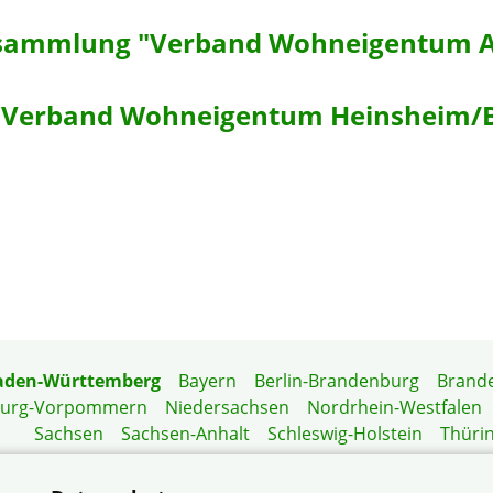
sammlung "Verband Wohneigentum A
 "Verband Wohneigentum Heinsheim/
aden-Württemberg
Bayern
Berlin-Brandenburg
Brand
burg-Vorpommern
Niedersachsen
Nordrhein-Westfalen
Sachsen
Sachsen-Anhalt
Schleswig-Holstein
Thüri
Mitgliedermagazin
Gartenberatung