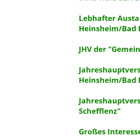
Lebhafter Aust
Heinsheim/Bad
JHV der "Gemei
Jahreshauptver
Heinsheim/Bad
Jahreshauptver
Schefflenz"
Großes Interess