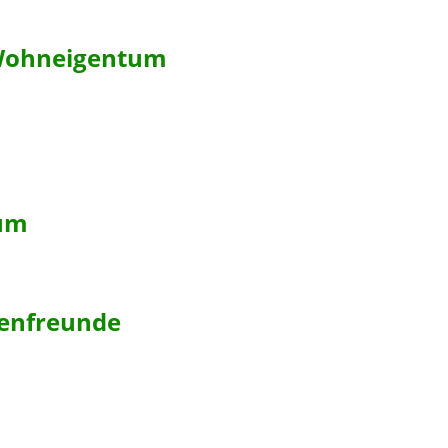
 Wohneigentum
um
tenfreunde