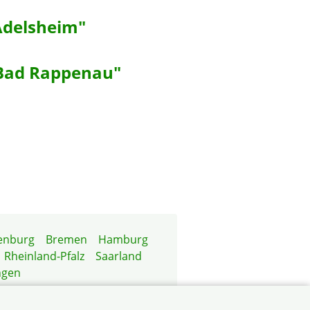
delsheim"
Bad Rappenau"
enburg
Bremen
Hamburg
Rheinland-Pfalz
Saarland
ngen