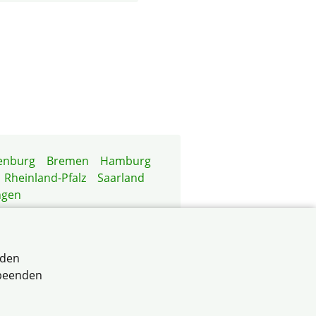
enburg
Bremen
Hamburg
Rheinland-Pfalz
Saarland
ngen
rden
 beenden
rttemberg e.V.