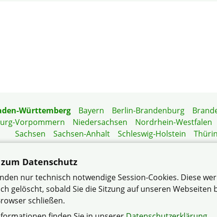
aden-Württemberg
Bayern
Berlin-Brandenburg
Brand
burg-Vorpommern
Niedersachsen
Nordrhein-Westfalen
Sachsen
Sachsen-Anhalt
Schleswig-Holstein
Thüri
Mitgliedermagazin
Gartenberatung
 zum Datenschutz
nden nur technisch notwendige Session-Cookies. Diese we
ch gelöscht, sobald Sie die Sitzung auf unseren Webseiten
rowser schließen.
and Neckar-Odenwald im Verband Wohneigentum Baden-Wü
nformationen finden Sie in unserer
Datenschutzerklärung
.
Datenschutzerklärung
Impressum
Sitemap