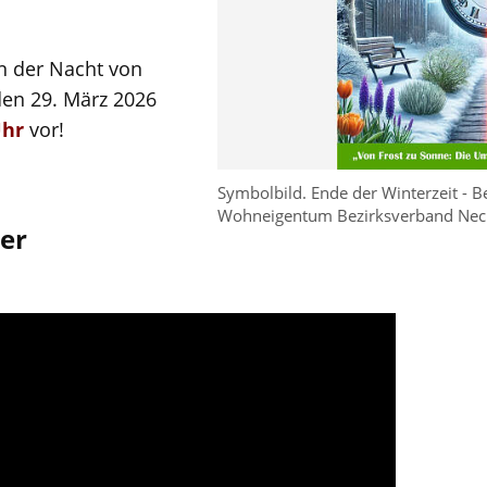
in der Nacht von
den 29. März 2026
Uhr
vor!
Symbolbild. Ende der Winterzeit -
Wohneigentum Bezirksverband Nec
der