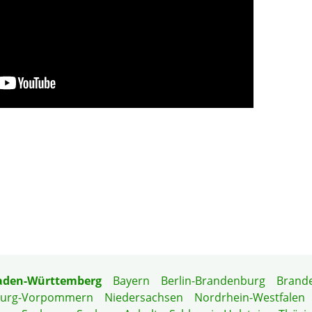
aden-Württemberg
Bayern
Berlin-Brandenburg
Brand
burg-Vorpommern
Niedersachsen
Nordrhein-Westfalen