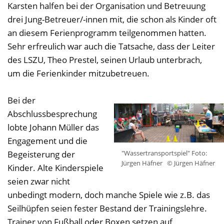
Karsten halfen bei der Organisation und Betreuung
drei Jung-Betreuer/-innen mit, die schon als Kinder oft
an diesem Ferienprogramm teilgenommen hatten.
Sehr erfreulich war auch die Tatsache, dass der Leiter
des LSZU, Theo Prestel, seinen Urlaub unterbrach,
um die Ferienkinder mitzubetreuen.
Bei der
Abschlussbesprechung
lobte Johann Müller das
Engagement und die
"Wassertransportspiel" Foto:
Begeisterung der
Jürgen Häfner
© Jürgen Häfner
Kinder. Alte Kinderspiele
seien zwar nicht
unbedingt modern, doch manche Spiele wie z.B. das
Seilhüpfen seien fester Bestand der Trainingslehre.
Trainer von Fußball oder Boxen setzen auf