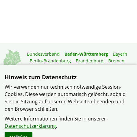
Bundesverband
Baden-Württemberg
Bayern
Berlin-Brandenburg
Brandenburg
Bremen
Hamburg
Hessen
Mecklenburg-Vorpommern
Niedersachsen
Nordrhein-Westfalen
Hinweis zum Datenschutz
Rheinland-Pfalz
Saarland
Sachsen
Wir verwenden nur technisch notwendige Session-
Sachsen-Anhalt
Schleswig-Holstein
Thüringen
Cookies. Diese werden automatisch gelöscht, sobald
Mitgliedermagazin
Gartenberatung
Sie die Sitzung auf unseren Webseiten beenden und
den Browser schließen.
© Bezirksverband Neckar-Odenwald im Verband
Weitere Informationen finden Sie in unserer
Wohneigentum Baden-Württemberg e.V.
Datenschutzerklärung
.
Datenschutzerklärung
Impressum
Sitemap