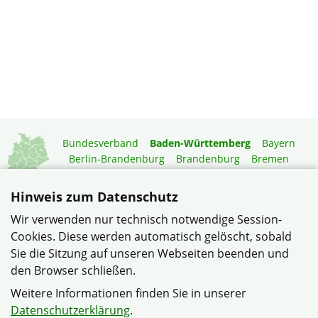
Bundesverband
Baden-Württemberg
Bayern
Berlin-Brandenburg
Brandenburg
Bremen
Hamburg
Hessen
Mecklenburg-Vorpommern
Niedersachsen
Nordrhein-Westfalen
Hinweis zum Datenschutz
Rheinland-Pfalz
Saarland
Sachsen
Wir verwenden nur technisch notwendige Session-
Sachsen-Anhalt
Schleswig-Holstein
Thüringen
Cookies. Diese werden automatisch gelöscht, sobald
Mitgliedermagazin
Gartenberatung
Sie die Sitzung auf unseren Webseiten beenden und
den Browser schließen.
© Bezirksverband Neckar-Odenwald im Verband
Weitere Informationen finden Sie in unserer
Wohneigentum Baden-Württemberg e.V.
Datenschutzerklärung
.