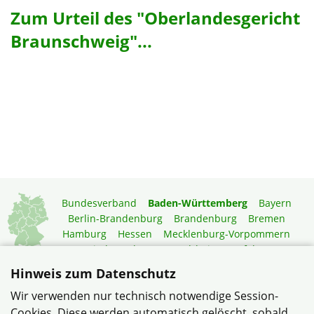
Zum Urteil des "Oberlandesgericht
Braunschweig"...
Bundesverband
Baden-Württemberg
Bayern
Berlin-Brandenburg
Brandenburg
Bremen
Hamburg
Hessen
Mecklenburg-Vorpommern
Niedersachsen
Nordrhein-Westfalen
Rheinland-Pfalz
Saarland
Sachsen
Hinweis zum Datenschutz
Sachsen-Anhalt
Schleswig-Holstein
Thüringen
Wir verwenden nur technisch notwendige Session-
Mitgliedermagazin
Gartenberatung
Cookies. Diese werden automatisch gelöscht, sobald