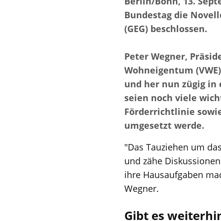
Berlin/Bonn, 13. Sept
Bundestag die Novel
(GEG) beschlossen.
Peter Wegner, Präsid
Wohneigentum (VWE) f
und her nun zügig in
seien noch viele wich
Förderrichtlinie sow
umgesetzt werde.
"Das Tauziehen um das
und zähe Diskussionen 
ihre Hausaufgaben mach
Wegner.
Gibt es weiterh