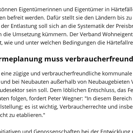
können Eigentümerinnen und Eigentümer in Härtefälle
n befreit werden. Dafür stellt sie den Ländern bis zu
 der Entlastung soll sich an die Systematik der Prei
m die Umsetzung kümmern. Der Verband Wohneigent
st, wie und unter welchen Bedingungen die Härtefallre
eplanung muss verbraucherfreundl
 eine zügige und verbraucherfreundliche kommunale
und bei Neubauten außerhalb von Neubaugebieten V
desektor sein soll. Dem löblichen Entschluss, das F
ten folgen, fordert Peter Wegner: "In diesem Bereich
stellung; es ist wichtig, Verbraucherrechte und insb
ht zu etablieren."
nitiativen und Genossenschaften bei der Entwicklun