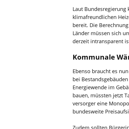
Laut Bundesregierung 
klimafreundlichen Heize
bereit. Die Berechnung
Länder müssen sich u
derzeit intransparent i
Kommunale Wärm
Ebenso braucht es nun
bei Bestandsgebäuden 
Energiewende im Gebäu
bauen, müssten jetzt Ta
versorger eine Monopol
bundesweite Preisaufsic
Zudem sollten Bürgeri