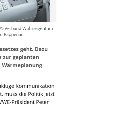
© Verband Wohneigentum
ad Rappenau
esetzes geht. Dazu
s zur geplanten
che Wärmeplanung
unkluge Kommunikation
muss die Politik jetzt
 VWE-Präsident Peter