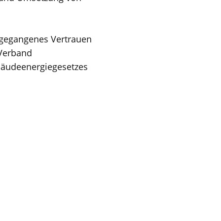
engegangenes Vertrauen
 Verband
bäudeenergiegesetzes