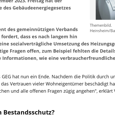
ember 2023. Freitag hat der
le des Gebäudeenergiegesetzes
Themenbild.
ent des gemeinnützigen Verbands
Heinsheim/B
ordert, dass es nach langem hin
 eine sozialverträgliche Umsetzung des Heizungsg
tige Fragen offen, zum Beispiel fehlten die Detail
ie Informationen, wie eine verbraucherfreundli
 GEG hat nun ein Ende. Nachdem die Politik durch 
das Vertrauen vieler Wohneigentümer beschädigt hat, 
en und alle offenen Fragen zügig angehen", erklärt
in Bestandsschutz?