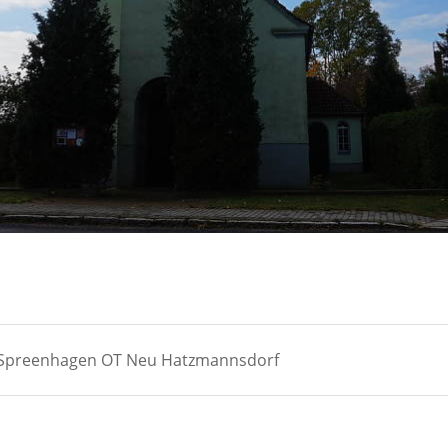
) Spreenhagen OT Neu Hatzmannsdorf