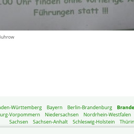
 Buhrow
aden-Württemberg
Bayern
Berlin-Brandenburg
Brand
burg-Vorpommern
Niedersachsen
Nordrhein-Westfalen
Sachsen
Sachsen-Anhalt
Schleswig-Holstein
Thüri
Mitgliedermagazin
Gartenberatung