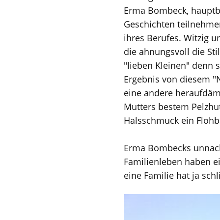
Erma Bombeck, hauptber
Geschichten teilnehmen
ihres Berufes. Witzig u
die ahnungsvoll die Sti
"lieben Kleinen" denn s
Ergebnis von diesem "N
eine andere heraufdämm
Mutters bestem Pelzhut
Halsschmuck ein Flohba
Erma Bombecks unnach
Familienleben haben e
eine Familie hat ja schl