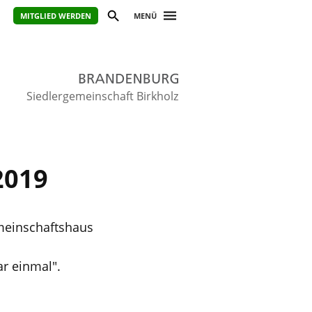
MITGLIED WERDEN
MENÜ
Siedlergemeinschaft Birkholz
2019
meinschaftshaus
ar einmal".