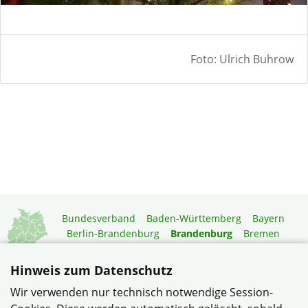
Foto: Ulrich Buhrow
Bundesverband
Baden-Württemberg
Bayern
Berlin-Brandenburg
Brandenburg
Bremen
Hamburg
Hessen
Mecklenburg-Vorpommern
Niedersachsen
Nordrhein-Westfalen
Hinweis zum Datenschutz
Rheinland-Pfalz
Saarland
Sachsen
Wir verwenden nur technisch notwendige Session-
Sachsen-Anhalt
Schleswig-Holstein
Thüringen