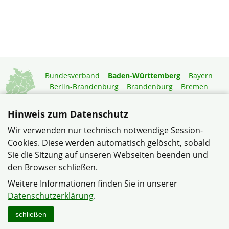
Bundesverband
Baden-Württemberg
Bayern
Berlin-Brandenburg
Brandenburg
Bremen
Hamburg
Hessen
Mecklenburg-Vorpommern
Niedersachsen
Nordrhein-Westfalen
Hinweis zum Datenschutz
Rheinland-Pfalz
Saarland
Sachsen
Wir verwenden nur technisch notwendige Session-
Sachsen-Anhalt
Schleswig-Holstein
Thüringen
Cookies. Diese werden automatisch gelöscht, sobald
Mitgliedermagazin
Gartenberatung
Sie die Sitzung auf unseren Webseiten beenden und
den Browser schließen.
© Bezirksverband Neckar-Odenwald im Verband
Weitere Informationen finden Sie in unserer
Wohneigentum Baden-Württemberg e.V.
Datenschutzerklärung
.
Datenschutzerklärung
Impressum
Sitemap
schließen