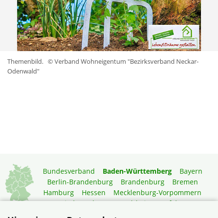
Themenbild.
© Verband Wohneigentum "Bezirksverband Neckar-
Odenwald"
Bundesverband
Baden-Württemberg
Bayern
Berlin-Brandenburg
Brandenburg
Bremen
Hamburg
Hessen
Mecklenburg-Vorpommern
Niedersachsen
Nordrhein-Westfalen
Rheinland-Pfalz
Saarland
Sachsen