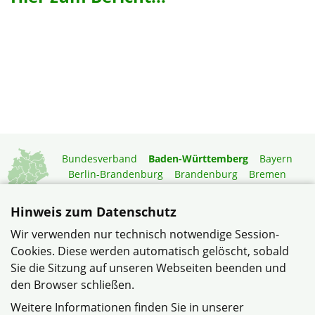
Bundesverband
Baden-Württemberg
Bayern
Berlin-Brandenburg
Brandenburg
Bremen
Hamburg
Hessen
Mecklenburg-Vorpommern
Niedersachsen
Nordrhein-Westfalen
Hinweis zum Datenschutz
Rheinland-Pfalz
Saarland
Sachsen
Wir verwenden nur technisch notwendige Session-
Sachsen-Anhalt
Schleswig-Holstein
Thüringen
Cookies. Diese werden automatisch gelöscht, sobald
Mitgliedermagazin
Gartenberatung
Sie die Sitzung auf unseren Webseiten beenden und
den Browser schließen.
© Bezirksverband Neckar-Odenwald im Verband
Weitere Informationen finden Sie in unserer