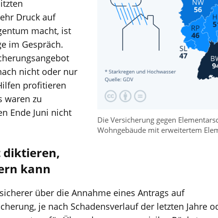
itzten
mehr Druck auf
entum macht, ist
ge im Gespräch.
icherungsangebot
nach nicht oder nur
ilfen profitieren
s waren zu
n Ende Juni nicht
Die Versicherung gegen Elementarsc
Wohngebäude mit erweitertem Ele
 diktieren,
hern kann
sicherer über die Annahme eines Antrags auf
herung, je nach Schadensverlauf der letzten Jahre od