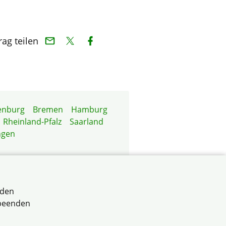
rag teilen
enburg
Bremen
Hamburg
Rheinland-Pfalz
Saarland
ngen
rden
 beenden
erband für selbstnutzende