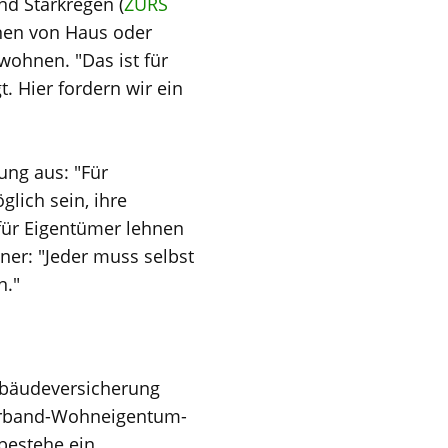
d Starkregen (
ZÜRS
nnen von Haus oder
wohnen. "Das ist für
. Hier fordern wir ein
ung aus: "Für
ich sein, ihre
für Eigentümer lehnen
gner: "Jeder muss selbst
n."
Gebäudeversicherung
Verband-Wohneigentum-
bestehe ein