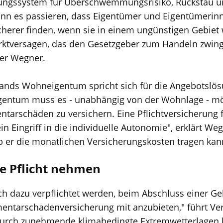
ungssystem für Überschwemmungsrisiko, Rückstau un
kann es passieren, dass Eigentümer und Eigentümeri
erer finden, wenn sie in einem ungünstigen Gebiet 
rktversagen, das den Gesetzgeber zum Handeln zwingt
er Wegner.
ands Wohneigentum spricht sich für die Angebotslös
ntum muss es - unabhängig von der Wohnlage - mögl
tarschäden zu versichern. Eine Pflichtversicherung 
in Eingriff in die individuelle Autonomie", erklärt We
 er die monatlichen Versicherungskosten tragen kan
ie Pflicht nehmen
uch dazu verpflichtet werden, beim Abschluss einer 
ementarschadenversicherung mit anzubieten," führt 
 Durch zunehmende klimabedingte Extremwetterlagen 