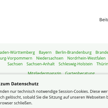
Beit
aden-Württemberg
Bayern
Berlin-Brandenburg
Brand
burg-Vorpommern
Niedersachsen
Nordrhein-Westfalen
Sachsen
Sachsen-Anhalt
Schleswig-Holstein
Thüri
Mitgliedermagazin
Gartenberatung
 zum Datenschutz
nden nur technisch notwendige Session-Cookies. Diese we
ch gelöscht, sobald Sie die Sitzung auf unseren Webseiten
 e.V. |
Datenschutzerklärung
– … der bundesweit größte V
rowser schließen.
Wohneigentümer