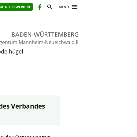
MITGLIED WERDEN
MENÜ
gentum Mannheim-Neueichwald II
delhügel
 des Verbandes