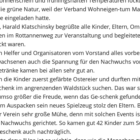
onnenschein und frühlingshaften Temperaturen lockt
n die grüne Natur, weil der Verband Wohneigen-tum M
e eingeladen hatte.
, Harald Klatschinsky begrüßte alle Kinder, Eltern, O
en im Rottannenweg zur Veranstaltung und begleitete
ckt waren.
en Helfer und Organisatoren vom Vorstand alles vorbe
wachsenen auch die Spannung für den Nachwuchs vo
tränke kamen bei allen sehr gut an.
 die Kinder zuerst gefärbte Ostereier und durften m
schenk im angrenzenden Waldstück suchen. Das war 
umso größer die Freude, wenn das Ge-schenk gefunde
 Auspacken sein neues Spielzeug stolz den Eltern. 
r Verein sehr große Mühe, denn mit solchen Events i
n Nachwuchs gerichtet. So kamen gut 42 Kinder zum 
 Geschenk auch nachträglich.