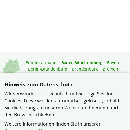
Bundesverband
Baden-Württemberg
Bayern
Berlin-Brandenburg
Brandenburg
Bremen
Hamburg
Hessen
Mecklenburg-Vorpommern
Niedersachsen
Nordrhein-Westfalen
Hinweis zum Datenschutz
Rheinland-Pfalz
Saarland
Sachsen
Wir verwenden nur technisch notwendige Session-
Sachsen-Anhalt
Schleswig-Holstein
Thüringen
Cookies. Diese werden automatisch gelöscht, sobald
Mitgliedermagazin
Gartenberatung
Sie die Sitzung auf unseren Webseiten beenden und
den Browser schließen.
© Verband Wohneigentum Mannheim-Neueichwald II im
Weitere Informationen finden Sie in unserer
Verband Wohneigentum Baden-Württemberg e.V.