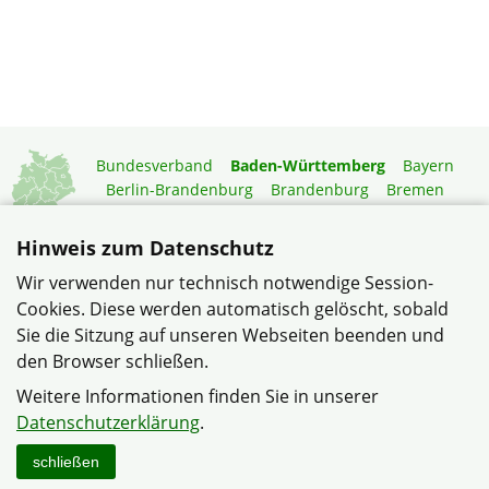
Bundesverband
Baden-Württemberg
Bayern
Berlin-Brandenburg
Brandenburg
Bremen
Hamburg
Hessen
Mecklenburg-Vorpommern
Niedersachsen
Nordrhein-Westfalen
Hinweis zum Datenschutz
Rheinland-Pfalz
Saarland
Sachsen
Wir verwenden nur technisch notwendige Session-
Sachsen-Anhalt
Schleswig-Holstein
Thüringen
Cookies. Diese werden automatisch gelöscht, sobald
Mitgliedermagazin
Gartenberatung
Sie die Sitzung auf unseren Webseiten beenden und
den Browser schließen.
© Verband Wohneigentum Mannheim-Neueichwald II im
Weitere Informationen finden Sie in unserer
Verband Wohneigentum Baden-Württemberg e.V.
Datenschutzerklärung
.
Datenschutzerklärung
Impressum
Sitemap
Kontakt
schließen