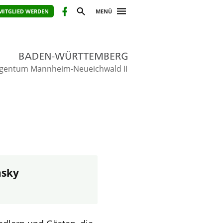
MITGLIED WERDEN
MENÜ
gentum Mannheim-Neueichwald II
nsky