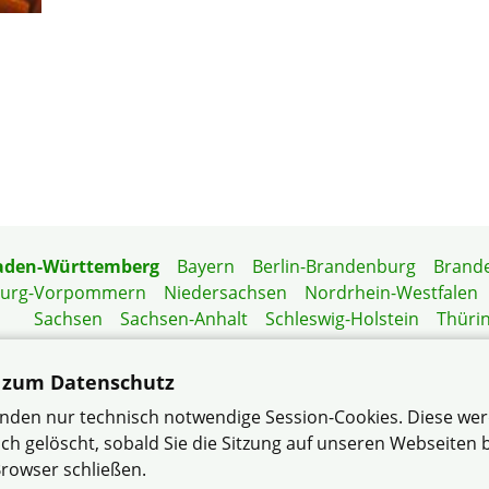
aden-Württemberg
Bayern
Berlin-Brandenburg
Brand
burg-Vorpommern
Niedersachsen
Nordrhein-Westfalen
Sachsen
Sachsen-Anhalt
Schleswig-Holstein
Thüri
Mitgliedermagazin
Gartenberatung
 zum Datenschutz
nden nur technisch notwendige Session-Cookies. Diese we
ch gelöscht, sobald Sie die Sitzung auf unseren Webseiten
um Mannheim-Neueichwald II im Verband Wohneigentum B
rowser schließen.