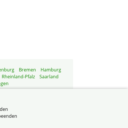
enburg
Bremen
Hamburg
Rheinland-Pfalz
Saarland
ngen
rden
 beenden
aden-Württemberg e.V.