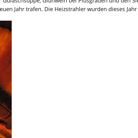
r Gulaschsuppe, Glühwein bei Plusgraden und den Si
euen Jahr trafen. Die Heizstrahler wurden dieses Jahr