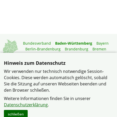
Bundesverband
Baden-Württemberg
Bayern
Berlin-Brandenburg
Brandenburg
Bremen
Hamburg
Hessen
Mecklenburg-Vorpommern
Niedersachsen
Nordrhein-Westfalen
Hinweis zum Datenschutz
Rheinland-Pfalz
Saarland
Sachsen
Wir verwenden nur technisch notwendige Session-
Sachsen-Anhalt
Schleswig-Holstein
Thüringen
Cookies. Diese werden automatisch gelöscht, sobald
Mitgliedermagazin
Gartenberatung
Sie die Sitzung auf unseren Webseiten beenden und
den Browser schließen.
© Verband Wohneigentum Mannheim-Neueichwald II im
Weitere Informationen finden Sie in unserer
Verband Wohneigentum Baden-Württemberg e.V.
Datenschutzerklärung
.
Datenschutzerklärung
Impressum
Sitemap
Kontakt
schließen