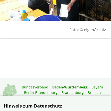
Foto: © eigenArchiv
Bundesverband
Baden-Württemberg
Bayern
Berlin-Brandenburg
Brandenburg
Bremen
Hamburg
Hessen
Mecklenburg-Vorpommern
Niedersachsen
Nordrhein-Westfalen
Hinweis zum Datenschutz
Rheinland-Pfalz
Saarland
Sachsen