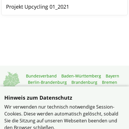
Projekt Upcycling 01_2021
Bundesverband
Baden-Württemberg
Bayern
Berlin-Brandenburg
Brandenburg
Bremen
Hamburg
Hessen
Mecklenburg-Vorpommern
Niedersachsen
Nordrhein-Westfalen
Hinweis zum Datenschutz
Rheinland-Pfalz
Saarland
Sachsen
Wir verwenden nur technisch notwendige Session-
Sachsen-Anhalt
Schleswig-Holstein
Thüringen
Cookies. Diese werden automatisch gelöscht, sobald
Mitgliedermagazin
Gartenberatung
Sie die Sitzung auf unseren Webseiten beenden und
den Browser schließen.