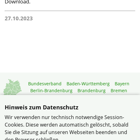
Download.
27.10.2023
Bundesverband
Baden-Württemberg
Bayern
Berlin-Brandenburg
Brandenburg
Bremen
Hamburg
Hessen
Mecklenburg-Vorpommern
Niedersachsen
Nordrhein-Westfalen
Hinweis zum Datenschutz
Rheinland-Pfalz
Saarland
Sachsen
Wir verwenden nur technisch notwendige Session-
Sachsen-Anhalt
Schleswig-Holstein
Thüringen
Cookies. Diese werden automatisch gelöscht, sobald
Mitgliedermagazin
Gartenberatung
Sie die Sitzung auf unseren Webseiten beenden und
den Browser schließen.