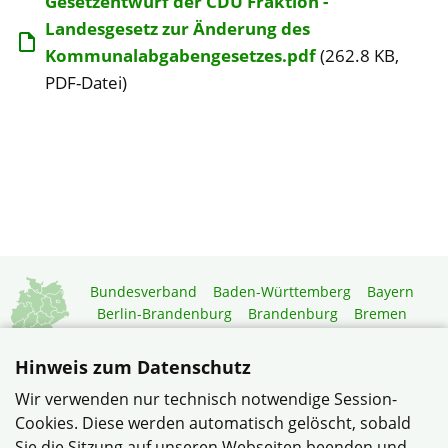
Gesetzentwurf der CDU Fraktion -
Landesgesetz zur Änderung des
Kommunalabgabengesetzes.pdf
(262.8 KB,
PDF-Datei)
Bundesverband
Baden-Württemberg
Bayern
Berlin-Brandenburg
Brandenburg
Bremen
Hamburg
Hessen
Mecklenburg-Vorpommern
Niedersachsen
Nordrhein-Westfalen
Hinweis zum Datenschutz
Rheinland-Pfalz
Saarland
Sachsen
Wir verwenden nur technisch notwendige Session-
Sachsen-Anhalt
Schleswig-Holstein
Thüringen
Cookies. Diese werden automatisch gelöscht, sobald
Mitgliedermagazin
Gartenberatung
Sie die Sitzung auf unseren Webseiten beenden und