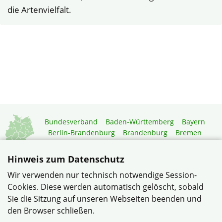
die Artenvielfalt.
Bundesverband
Baden-Württemberg
Bayern
Berlin-Brandenburg
Brandenburg
Bremen
Hamburg
Hessen
Mecklenburg-Vorpommern
Niedersachsen
Nordrhein-Westfalen
Hinweis zum Datenschutz
Rheinland-Pfalz
Saarland
Sachsen
Wir verwenden nur technisch notwendige Session-
Sachsen-Anhalt
Schleswig-Holstein
Thüringen
Cookies. Diese werden automatisch gelöscht, sobald
Mitgliedermagazin
Gartenberatung
Sie die Sitzung auf unseren Webseiten beenden und
den Browser schließen.