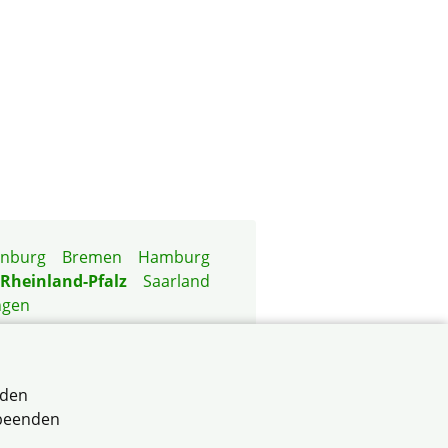
enburg
Bremen
Hamburg
Rheinland-Pfalz
Saarland
ngen
rden
 beenden
-Pfalz e.V.