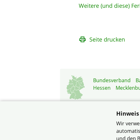
Weitere (und diese) Fer
Seite drucken
Bundesverband
B
Hessen
Mecklenb
Hinweis
Wir verwe
automatis
© Siedlerg
und den B