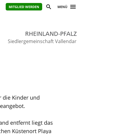
MITGLIED WERDEN
MENÜ
Siedlergemeinschaft Vallendar
r die Kinder und
seangebot.
nd entfernt liegt das
chen Küstenort Playa