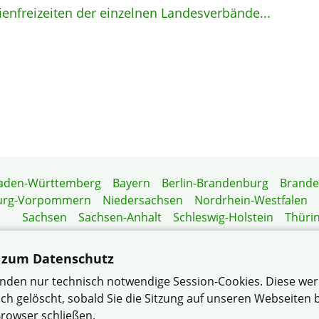
ienfreizeiten der einzelnen Landesverbände...
aden-Württemberg
Bayern
Berlin-Brandenburg
Brand
urg-Vorpommern
Niedersachsen
Nordrhein-Westfalen
Sachsen
Sachsen-Anhalt
Schleswig-Holstein
Thüri
Mitgliedermagazin
Gartenberatung
 zum Datenschutz
nden nur technisch notwendige Session-Cookies. Diese we
ch gelöscht, sobald Sie die Sitzung auf unseren Webseiten
emeinschaft Vallendar im Verband Wohneigentum Rheinland
rowser schließen.