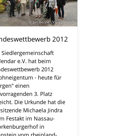
© Jan Benner/VG Vallendar
ndeswettbewerb 2012
 Siedlergemeinschaft
lendar e.V. hat beim
ndeswettbewerb 2012
ohneigentum - heute für
rgen" einen
vorragenden 3. Platz
eicht. Die Urkunde hat die
sitzende Michaela Jindra
m Festakt im Nassau-
rkenburgerhof in
nstein vom rheinland-