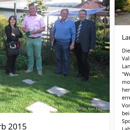
La
Die
Val
La
"W
mo
her
err
Vor
© Prof. Dr. Karl Ziegler
bei
Spo
b 2015
Lah