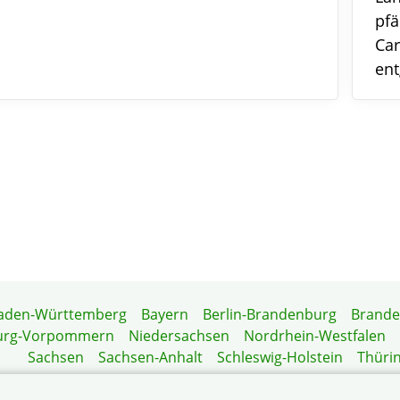
pfä
Car
en
aden-Württemberg
Bayern
Berlin-Brandenburg
Brand
urg-Vorpommern
Niedersachsen
Nordrhein-Westfalen
Sachsen
Sachsen-Anhalt
Schleswig-Holstein
Thüri
Mitgliedermagazin
Gartenberatung