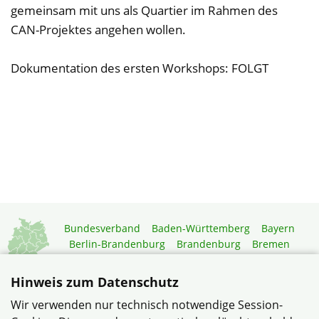
gemeinsam mit uns als Quartier im Rahmen des
CAN-Projektes angehen wollen.
Dokumentation des ersten Workshops: FOLGT
Bundesverband
Baden-Württemberg
Bayern
Berlin-Brandenburg
Brandenburg
Bremen
Hamburg
Hessen
Mecklenburg-Vorpommern
Niedersachsen
Nordrhein-Westfalen
Hinweis zum Datenschutz
Rheinland-Pfalz
Saarland
Sachsen
Wir verwenden nur technisch notwendige Session-
Sachsen-Anhalt
Schleswig-Holstein
Thüringen